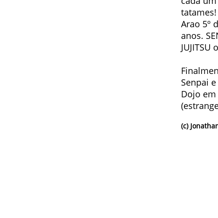
cada um 
tatames!
Arao 5º 
anos. S
JUJITSU 
Finalmen
Senpai e
Dojo em 
(estrang
(c) Jonath