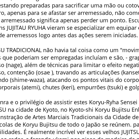
tando preparadas para sacrificar uma mão ou cotov
, apenas para se afastar ser arremessado, não co
 arremessado significa apenas perder um ponto. Escu
ns JUJITAU RYUHA vieram se especializar em equipar
de arremessos logo antes das ações serem iniciadas.
SU TRADICIONAL não havia tal coisa como um "movim
as que poderiam ser empregadas incluíam e são, - grap
o (nage), além de técnicas para limitar o efeito nega
o, contenção (osae ), travando as articulações (kanse
do (shime-waza), atacando os pontos vitais do corpo
rporais (atemi), chutes (keri), empurrões (tsuki) e golp
onra e o privilégio de assistir estes Koryu-Ryha Sens
TSU na cidade de Kyoto, no Kyoto-shi Koryu Bujitsu E
stração de Artes Marciais Tradicionais da Cidade de
scolas de Koryu Bujitsu de todo o Japão se reúnem. 
ilidades. É realmente incrível ver esses velhos JUJIT