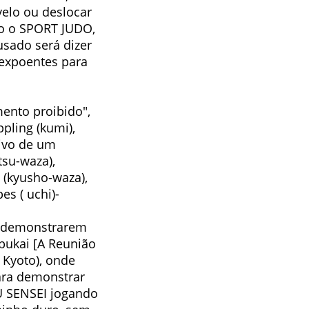
elo ou deslocar
mo o SPORT JUDO,
sado será dizer
 expoentes para
ento proibido",
pling (kumi),
tivo de um
tsu-waza),
 (kyusho-waza),
es ( uchi)-
ei demonstrarem
nbukai [A Reunião
 Kyoto), onde
para demonstrar
SU SENSEI jogando