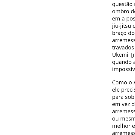
questão 
ombro de
em a pos
jiu-jits
braço do
arremess
travados
Ukemi, [
quando a
impossív
Como o A
ele prec
para sob
em vez d
arremess
ou mesmo
melhor e
arremess