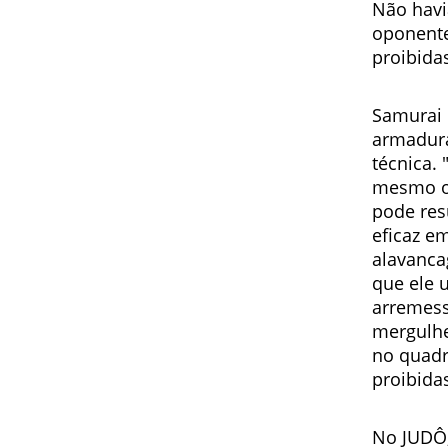
Não havi
oponente
proibida
Samurai 
armadura
técnica.
mesmo o 
pode res
eficaz em
alavanca
que ele 
arremess
mergulhe
no quadri
proibida
No JUDÔ,