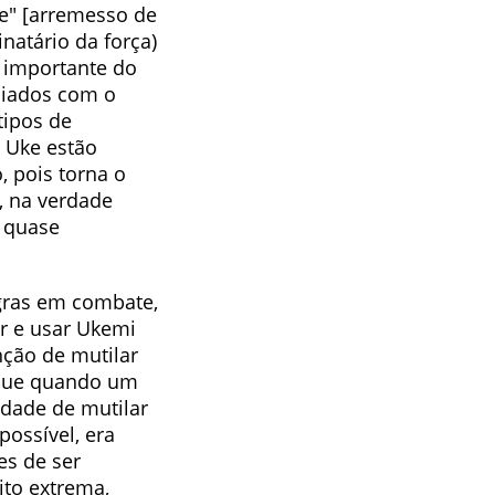
e" [arremesso de
natário da força)
a importante do
iciados com o
tipos de
 Uke estão
, pois torna o
l, na verdade
a quase
gras em combate,
r e usar Ukemi
nção de mutilar
 que quando um
idade de mutilar
possível, era
es de ser
to extrema,