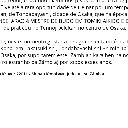
ao redor, e fazendo ukemi nos pisos de madeira de 
 Tive até a rara oportunidade de treinar por um tem
dan, de Tondabayashi, cidade de Osaka, que na época
ENSEI ARAO é MESTRE DE BUDO EM TOMIKI AIKIDO E 
onde praticou no Tennoji Aikikan no centro de Osaka.
te, neste momento gostaria de agradecer também a t
 Kohai em Takatsuki-shi, Tondabayashi-shi Shimin Ta
Osaka, por suportarem este "Zambian kara hen na no
eiro estranho da Zâmbia) por todos esses anos.
an Kruger 22011 - Shihan Kodokwan Judo Jujitsu Zâmbia