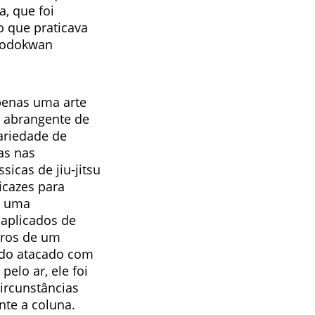
, que foi
 que praticava
 Kodokwan
penas uma arte
 abrangente de
ariedade de
as nas
icas de jiu-jitsu
icazes para
e uma
aplicados de
ros de um
ido atacado com
elo ar, ele foi
ircunstâncias
nte a coluna.