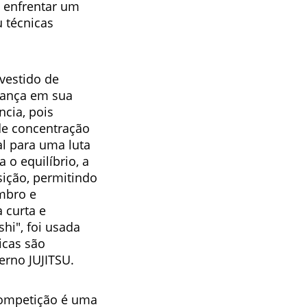
 enfrentar um
 técnicas
vestido de
iança em sua
ncia, pois
de concentração
al para uma luta
 o equilíbrio, a
ição, permitindo
mbro e
 curta e
hi", foi usada
icas são
rno JUJITSU.
competição é uma