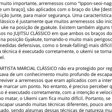
muito importante, arremessos como "Ippon-seoi-nag
 um braço], são aplicados com o braço do Uke [desti
ição Junte, para maior segurança. Uma característic
u clássico é justamente que muitos arremessos são in
 uke na posição de gyakute. Existem também alguns 
os no JUJITSU CLÁSSICO em que ambos os braços do
 na posição Gyakute, tornando-o muito mais perigoso
medidas defensivas, como o break-falling] mais difíci
 técnica é executado corretamente, o ukemi se torn
el.
RTISTA MARCIAL CLÁSSICO não era protegido por re
isava de um conhecimento muito profundo de escapa
reviver a arremessos que eram aplicados com a inte
e marcar um ponto. No entanto, é preciso perceber
o é executado corretamente, com a intenção e veloc
 matar, o Ukemi cam fica muito difícil. Portanto, se 
scapar usando muitas técnicas diferentes, pouco ant
ado, sendo algumas dessas técnicas de natureza mui