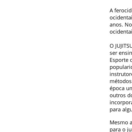
A feroci
ocidenta
anos. No 
ocidenta
O JUJITS
ser ensi
Esporte 
populari
instruto
métodos 
época um
outros d
incorpor
para algu
Mesmo al
para o j