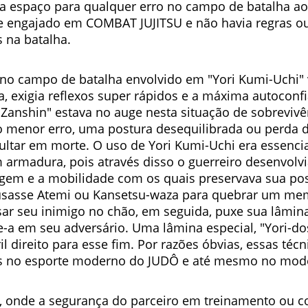
a espaço para qualquer erro no campo de batalha ao
 engajado em COMBAT JUJITSU e não havia regras ou
s na batalha.
no campo de batalha envolvido em "Yori Kumi-Uchi" 
, exigia reflexos super rápidos e a máxima autoconf
 "Zanshin" estava no auge nesta situação de sobrevivê
menor erro, uma postura desequilibrada ou perda 
ultar em morte. O uso de Yori Kumi-Uchi era essenci
 armadura, pois através disso o guerreiro desenvolvia
gem e a mobilidade com os quais preservava sua pos
usasse Atemi ou Kansetsu-waza para quebrar um me
ar seu inimigo no chão, em seguida, puxe sua lâmina
-a em seu adversário. Uma lâmina especial, "Yori-dos
l direito para esse fim. Por razões óbvias, essas técn
s no esporte moderno do JUDÔ e até mesmo no mode
 onde a segurança do parceiro em treinamento ou 