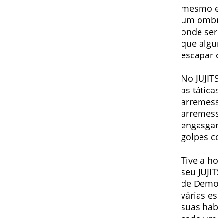
mesmo es
um ombro
onde ser
que algu
escapar 
No JUJIT
as tátic
arremess
arremess
engasgan
golpes co
Tive a h
seu JUJI
de Demon
várias e
suas hab