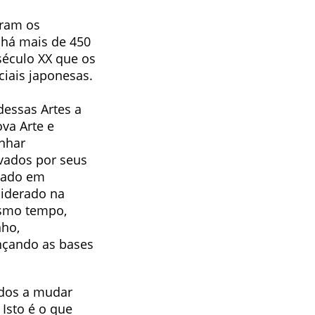
aram os
 há mais de 450
 século XX que os
iais japonesas.
dessas Artes a
va Arte e
nhar
ivados por seus
eado em
siderado na
esmo tempo,
nho,
ançando as bases
ados a mudar
Isto é o que