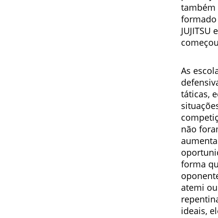
também a
formado 
JUJITSU 
começou 
As escol
defensiv
táticas,
situaçõe
competiç
não fora
aumentar
oportuni
forma q
oponente
atemi ou
repentin
ideais, 