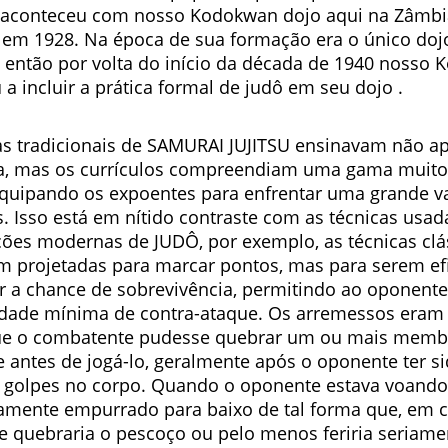
conteceu com nosso Kodokwan dojo aqui na Zâmbia
em 1928. Na época de sua formação era o único dojo
e então por volta do início da década de 1940 nosso
a incluir a prática formal de judô em seu dojo .
as tradicionais de SAMURAI JUJITSU ensinavam não a
a, mas os currículos compreendiam uma gama muito
 equipando os expoentes para enfrentar uma grande v
s. Isso está em nítido contraste com as técnicas usad
ões modernas de JUDÔ, por exemplo, as técnicas cláss
m projetadas para marcar pontos, mas para serem ef
 a chance de sobrevivência, permitindo ao oponent
dade mínima de contra-ataque. Os arremessos eram 
ue o combatente pudesse quebrar um ou mais memb
 antes de jogá-lo, geralmente após o oponente ter s
 golpes no corpo. Quando o oponente estava voando p
amente empurrado para baixo de tal forma que, em c
ele quebraria o pescoço ou pelo menos feriria seriame