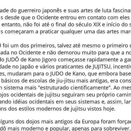
dade do guerreiro japonês e suas artes de luta fascin
is desde que o Ocidente entrou em contato com eles
entanto, não foi até o final do século XIX e início do
is começaram a praticar qualquer uma das artes marc
U foi um dos primeiros, talvez até mesmo o primeiro 
nada no Ocidente e não demorou muito para que a no
do JUDÔ de Kano Jigoro começasse rapidamente a ga
dade no Japão e vários praticantes de JUJITSU, incent
res, mudaram para o JUDO de Kano, que embora bas
básicos de escolas de jiu-jitsu mais antigas, era con
 sistema mais "estruturado cientificamente". Ao m
ojos ocidentais de jujitsu seguiram seu próprio cami
ando idéias ocidentais em seus sistemas e, assim, l
ns dos estilos modernos de jujitsu vistos hoje.
guns dos dojos mais antigos da Europa foram forç
udô mais moderno e popular, apenas para sobreviver. 