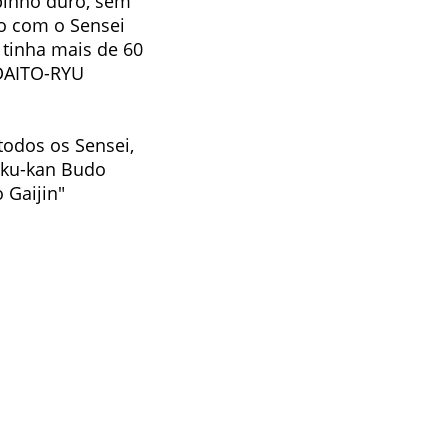
pinho duro, sem
po com o Sensei
 tinha mais de 60
DAITO-RYU
odos os Sensei,
iku-kan Budo
 Gaijin"