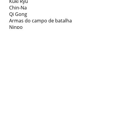
Kuki Ryu
Chin-Na
Qi Gong
Armas do campo de batalha
Ninpo
Ensinamos uma variedade
tradicional de armas Samurai
Battlefield, bem como técnicas
desarmadas de Jiu-Jutsu e suas
artes de cura associadas.
Essas escolas de treinamento
remontam a 1350AD no Japão e
800AD na China como a arte do
Ju-Jutsu Chinês – Chin-Na.
Oferecemos aulas, cursos e
seminários em todo o
mundo, bem como através do
nosso dojo interativo ao vivo
online.