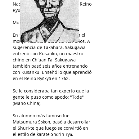
Nacido en 1773 en Akata, Shuri, Reino
Ryukyu.
Murió 1815 edad 81/82
En 1750, Sakugawa se formó con el
monje Takahara durante seis años. A
sugerencia de Takahara, Sakugawa
entrenó con Kusanku, un maestro
chino en Ch'uan Fa. Sakugawa
también pasó seis años entrenando
con Kusanku. Enseñó lo que aprendió
en el Reino Ryūkyū en 1762.
Se le consideraba tan experto que la
gente le puso como apodo: "Tōde"
(Mano China).
Su alumno más famoso fue
Matsumura Sōkon, pasó a desarrollar
el Shuri-te que luego se convirtió en
el estilo de karate Shōrin-ryū.