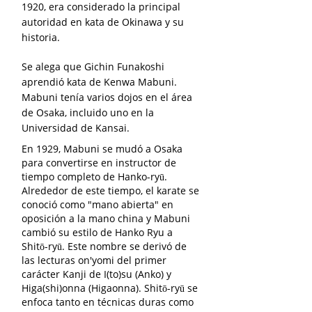
1920, era considerado la principal
autoridad en kata de Okinawa y su
historia.
Se alega que Gichin Funakoshi
aprendió kata de Kenwa Mabuni.
Mabuni tenía varios dojos en el área
de Osaka, incluido uno en la
Universidad de Kansai.
En 1929, Mabuni se mudó a Osaka
para convertirse en instructor de
tiempo completo de Hanko-ryū.
Alrededor de este tiempo, el karate se
conoció como "mano abierta" en
oposición a la mano china y Mabuni
cambió su estilo de Hanko Ryu a
Shitō-ryū. Este nombre se derivó de
las lecturas on'yomi del primer
carácter Kanji de I(to)su (Anko) y
Higa(shi)onna (Higaonna). Shitō-ryū se
enfoca tanto en técnicas duras como