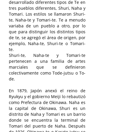
desarrollado diferentes tipos de Te en
tres pueblos diferentes, Shuri, Naha y
Tomari. Los estilos se llamaron Shuri-
te, Naha-te y Tomari-te. Te a menudo
variaba de un pueblo a otro, por lo
que para distinguir los distintos tipos
de te, se agregó el área de origen, por
ejemplo, Naha-te, Shuri-te o Tomari-
te.
Shuri-te, Naha-te y Tomari-te
pertenecen a una familia de artes
marciales que se definieron
colectivamente como Tode-jutsu o To-
de.
En 1879, Japón anexó el reino de
Ryukyu y el gobierno Meiji lo rebautizó
como Prefectura de Okinawa. Naha es
la capital de Okinawa, Shuri es un
distrito de Naha y Tomari es un barrio
donde se encuentra la terminal de
Tomari del puerto de Naha. Después
de 1926, Okinawa-te o Karate-jutsu se