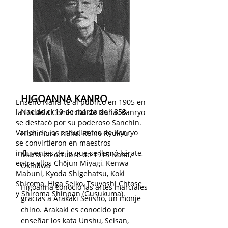
HIGOANNA KANRO
Enseñó Naha-te al público en 1905 en
Nacido el 10 de marzo de 1853
la Escuela Comercial de Naha. Kanryo
se destacó por su poderoso Sanchin.
Varios de los estudiantes de Kanryo
Nishimura, Naha, Reino Ryukyu
se convirtieron en maestros
influyentes de lo que se llamó kárate,
Murió en octubre de 1915 Naha,
entre ellos Chōjun Miyagi, Kenwa
Okinawa
Mabuni, Kyoda Shigehatsu, Koki
Shiroma, Higa Seiko, Tsuyoshi Chtose
Higoanna conoció las artes marciales
y Shiroma Shinpan (Gusukuma).
gracias a Arakaki Seiisho, un monje
chino. Arakaki es conocido por
enseñar los kata Unshu, Seisan,