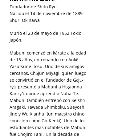
Fundador de Shito Ryu
Nacido el 14 de noviembre de 1889
Shuri Okinawa
Murió el 23 de mayo de 1952 Tokio
Japón.
Mabuni comenzó en kárate a la edad
de 13 años, entrenando con Ankō
Yasutsune Itosu. Uno de sus amigos
cercanos, Chōjun Miyagi, quien luego
se convirtió en el fundador de Gōjū-
ryū, presentó a Mabuni a Higaonna
Kanryō, donde aprendió Naha-Te.
Mabuni también entrenó con Seishō
Aragaki, Tawada Shimboku, Sueyoshi
Jino y Wu Xianhui (un maestro chino
conocido como Go-Kenki). Uno de los
estudiantes más notables de Mabuni
fue Chojiro Tani.
En la década de