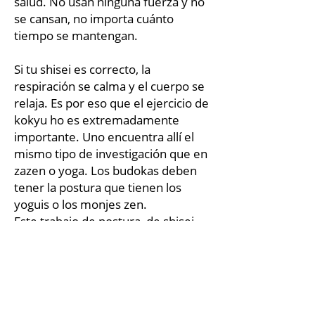
salud. No usan ninguna fuerza y no
se cansan, no importa cuánto
tiempo se mantengan.
Si tu shisei es correcto, la
respiración se calma y el cuerpo se
relaja. Es por eso que el ejercicio de
kokyu ho es extremadamente
importante. Uno encuentra allí el
mismo tipo de investigación que en
zazen o yoga. Los budokas deben
tener la postura que tienen los
yoguis o los monjes zen.
Este trabajo de postura, de shisei,
constituye en mi opinión la base de
las bases. Mientras no se establezca
el shisei, es inútil pensar en el
movimiento. Es algo que creo que
falta particularmente en el mundo