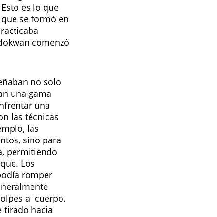
 Esto es lo que
 que se formó en
practicaba
 Kodokwan comenzó
señaban no solo
ían una gama
nfrentar una
n las técnicas
emplo, las
ntos, sino para
a, permitiendo
que. Los
 podía romper
eneralmente
olpes al cuerpo.
 tirado hacia