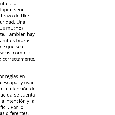
nto o la
Ippon-seoi-
 brazo de Uke
guridad. Una
 que muchos
ute. También hay
e ambos brazos
ace que sea
ivas, como la
do correctamente,
r reglas en
 escapar y usar
n la intención de
que darse cuenta
a intención y la
cil. Por lo
as diferentes,