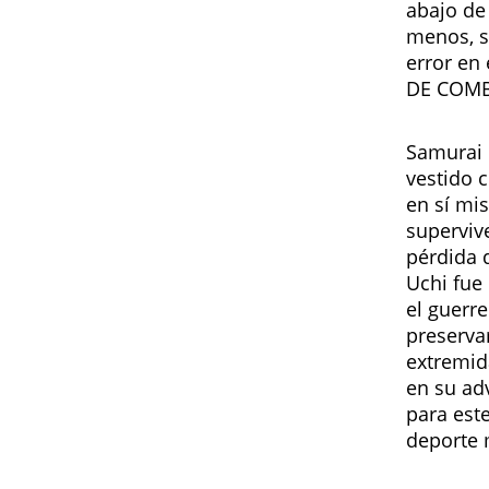
abajo de 
menos, s
error en
DE COMBA
Samurai 
vestido 
en sí mi
superviv
pérdida 
Uchi fue
el guerre
preserva
extremid
en su adv
para este
deporte 