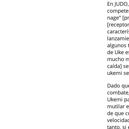
En JUDO,
competen
nage" [p
[receptor
caracter
lanzamie
algunos 
de Uke e
mucho má
caída] s
ukemi se
Dado que
combate,
Ukemi pa
mutilar 
de que c
velocidad
tanto, s