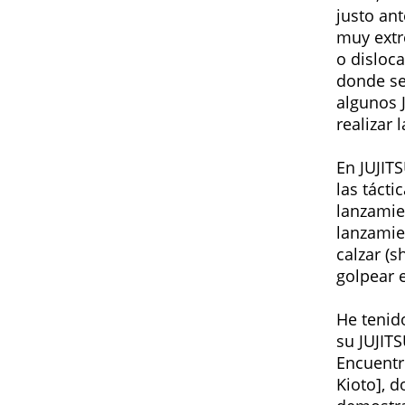
justo ant
muy extr
o disloc
donde se
algunos 
realizar 
En JUJIT
las tácti
lanzamie
lanzamien
calzar (s
golpear e
He tenid
su JUJITS
Encuentr
Kioto], 