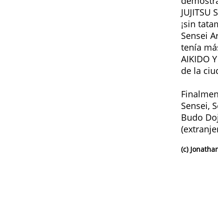
demostra
JUJITSU 
¡sin tat
Sensei A
tenía m
AIKIDO Y
de la ci
Finalmen
Sensei, 
Budo Doj
(extranj
(c) Jonath