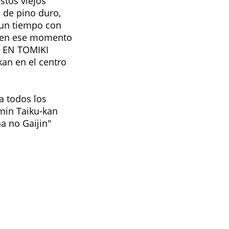
stos viejos
 de pino duro,
r un tiempo con
n en ese momento
 EN TOMIKI
kan en el centro
a todos los
imin Taiku-kan
a no Gaijin"