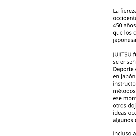
La fierez
occident
450 años.
que los 
japonesa
JUJITSU f
se enseñ
Deporte 
en Japón
instruct
métodos 
ese mome
otros do
ideas occ
algunos 
Incluso 