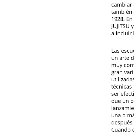
cambiar 
también 
1928. En
JUJITSU 
a incluir
Las escu
un arte 
muy comp
gran var
utilizad
técnicas 
ser efec
que un o
lanzamie
una o má
después 
Cuando e