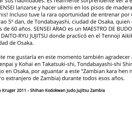
r sus habilidades. Es realmente sorprendente ver a e
SENSEI lanzarse y hacer ukemi en los pisos de madera
amis! Incluso tuve la rara oportunidad de entrenar po
rao 5º dan, de Tondabayashi, ciudad de Osaka, quie
ás de 60 años. SENSEI ARAO es un MAESTRO DE BUDO
 DAITO-RYU JUJITSU donde practicó en el Tennoji Aiki
udad de Osaka.
te me gustaría en este momento también agradecer 
Senpai y Kohai en Takatsuki-shi, Tondabayashi-shi Sh
o en Osaka, por aguantar a este "Zambian kara hen n
ero extranjero de Zambia) durante todos esos años.
an Kruger 2011 - Shihan Kodokwan Judo Jujitsu Zambia