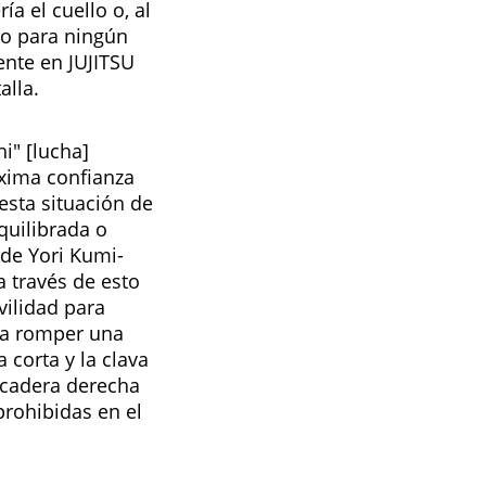
a el cuello o, al
io para ningún
ente en JUJITSU
alla.
i" [lucha]
áxima confianza
esta situación de
quilibrada o
 de Yori Kumi-
a través de esto
vilidad para
ra romper una
 corta y la clava
a cadera derecha
prohibidas en el