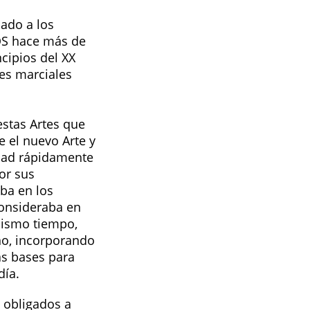
nado a los
OS hace más de
ncipios del XX
tes marciales
estas Artes que
 el nuevo Arte y
dad rápidamente
or sus
ba en los
consideraba en
mismo tiempo,
no, incorporando
as bases para
día.
 obligados a