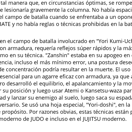
tal manera que, en circunstancias óptimas, se romperí
e lesionaría gravemente la columna. No había espac
 el campo de batalla cuando se enfrentaba a un opon
TE y no había reglas o técnicas prohibidas en la bat
en el campo de batalla involucrado en "Yori Kumi-Uch
con armadura, requería reflejos súper rápidos y la m
smo en su técnica. "Zanshin" estaba en su apogeo en 
encia, incluso el más mínimo error, una postura dese
de concentración podría resultar en la muerte. El uso
 esencial para un agarre eficaz con armadura, ya que 
ro desarrolló el equilibrio, el apalancamiento y la mo
r su posición y luego usar Atemi o Kansetsu-waza pa
ad y lanzar su enemigo al suelo, luego saca su espada
ersario. Se usó una hoja especial, "Yori-doshi", en l
 propósito. Por razones obvias, estas técnicas están 
moderno de JUDO e incluso en el JUJITSU moderno.