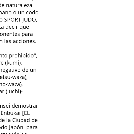
de naturaleza
 mano o un codo
mo SPORT JUDO,
ta decir que
ponentes para
n las acciones.
to prohibido",
e (kumi),
 negativo de un
setsu-waza),
sho-waza),
r ( uchi)-
Sensei demostrar
 Enbukai [EL
de la Ciudad de
odo Japón. para