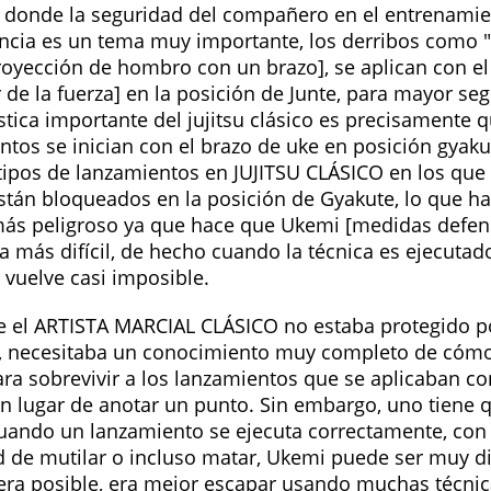
 donde la seguridad del compañero en el entrenamie
cia es un tema muy importante, los derribos como "
royección de hombro con un brazo], se aplican con el
 de la fuerza] en la posición de Junte, para mayor se
ística importante del jujitsu clásico es precisamente
ntos se inician con el brazo de uke en posición gyak
tipos de lanzamientos en JUJITSU CLÁSICO en los qu
stán bloqueados en la posición de Gyakute, lo que h
s peligroso ya que hace que Ukemi [medidas defens
ea más difícil, de hecho cuando la técnica es ejecuta
 vuelve casi imposible.
 el ARTISTA MARCIAL CLÁSICO no estaba protegido po
 necesitaba un conocimiento muy completo de cómo
ra sobrevivir a los lanzamientos que se aplicaban co
en lugar de anotar un punto. Sin embargo, uno tiene 
uando un lanzamiento se ejecuta correctamente, con l
 de mutilar o incluso matar, Ukemi puede ser muy difí
i era posible, era mejor escapar usando muchas técnic