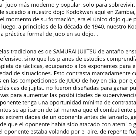
al judo más moderno y popular, solo para sobrevivir.
le sucedió a nuestro dojo Kodokwan aquí en Zambia,
 el momento de su formación, era el único dojo que 
y luego, a principios de la década de 1940, nuestro
 la práctica formal de judo en su dojo. .
elas tradicionales de SAMURAI JUJITSU de antaño en
defensivo, sino que los planes de estudios comprend
leta de tácticas, equipando a los exponentes para e
iedad de situaciones. Esto contrasta marcadamente co
as en las competiciones de JUDO de hoy en día, por ej
clásicas de jujitsu no fueron diseñadas para ganar pu
tivas para aumentar las posibilidades de supervivenci
ponente tenga una oportunidad mínima de contraata
ntos se aplicaron de tal manera que el combatiente
s extremidades de un oponente antes de lanzarlo, g
de que el oponente había sido atacado con atemi o g
l oponente estaba volando por el aire, de repente fue