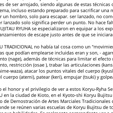
es de ser arrojado, siendo algunas de estas técnicas 
ema, incluso estando preparado para sacrificar una
ar un hombro, solo para escapar. ser lanzado, no co
r lanzado solo significa perder un punto. No hace fal
JUJITAU RYUHA se especializaron en equipar a los ex
lanzamientos de escape justo antes de que se iniciara
SU TRADICIONAL no había tal cosa como un "movimien
cas que podían emplearse incluidas eran y son, - agarr
nto (nage), además de técnicas para limitar el efecto
to, restricción (osae ), trabar las articulaciones (kan
hime-waza), atacar los puntos vitales del cuerpo (kyu
l cuerpo (atemi), patear (keri), empujar (tsuki) y golpea
o el honor y el privilegio de ver a estos Koryu-Ryha 
U en la ciudad de Kioto, en el Kyoto-shi Koryu Bujitsu
o de Demostración de Artes Marciales Tradicionales 
donde se reúnen varias escuelas de Koryu Bujitsu de t