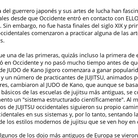
a del guerrero japonés y sus artes de lucha han fasci
ales desde que Occidente entró en contacto con ELL
 Sin embargo, no fue hasta finales del siglo XIX y pri
occidentales comenzaron a practicar alguna de las ar
s.
ue una de las primeras, quizás incluso la primera de 
ó en Occidente y no pasó mucho tiempo antes de que
de JUDO de Kano Jigoro comenzara a ganar populari
 y un número de practicantes de JUJITSU, animados p
ores, cambiaron al JUDO de Kano, que aunque se basa
básicos de las escuelas de jujitsu más antiguas, se 
nto un "sistema estructurado científicamente". Al 
jos de JUJITSU occidentales siguieron su propio cami
identales en sus sistemas y, por lo tanto, sentando l
de los estilos modernos de jujitsu que se ven hoy en 
algunos de los dojo más antiguos de Europa se vieron