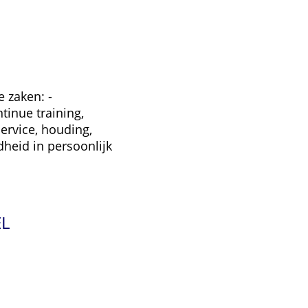
 zaken: -
tinue training,
ervice, houding,
dheid in persoonlijk
EL