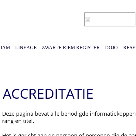
IAM
LINEAGE
ZWARTE RIEM REGISTER
DOJO
RES
ACCREDITATIE
Deze pagina bevat alle benodigde informatiekoppen
rang en titel.
Het is gericht aan de persoon of personen die de a