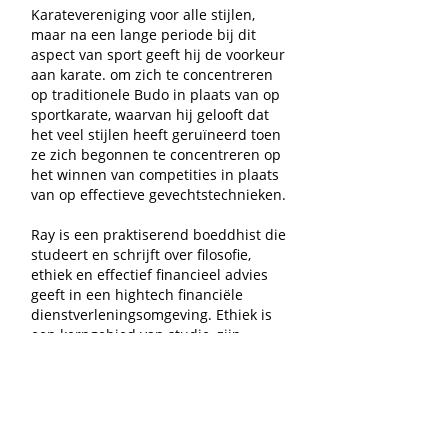
Karatevereniging voor alle stijlen,
maar na een lange periode bij dit
aspect van sport geeft hij de voorkeur
aan karate. om zich te concentreren
op traditionele Budo in plaats van op
sportkarate, waarvan hij gelooft dat
het veel stijlen heeft geruïneerd toen
ze zich begonnen te concentreren op
het winnen van competities in plaats
van op effectieve gevechtstechnieken.
Ray is een praktiserend boeddhist die
studeert en schrijft over filosofie,
ethiek en effectief financieel advies
geeft in een hightech financiële
dienstverleningsomgeving. Ethiek is
een kerngebied van studie, zijn
schrijven en lesgeven in de financiële
dienstverlening.
Ray woont sinds 1998 in
Johannesburg, waar hij een