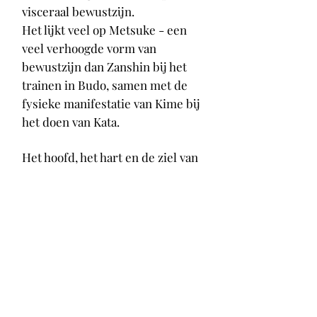
visceraal bewustzijn.
Het lijkt veel op Metsuke - een
veel verhoogde vorm van
bewustzijn dan Zanshin bij het
trainen in Budo, samen met de
fysieke manifestatie van Kime bij
het doen van Kata.
Het hoofd, het hart en de ziel van
dit alles.
Onze gedachten, onze verlangens
en onze ervaringen.
Het is het bewustzijn van
gewaarwordingen.
En het is hier dat je hard moet