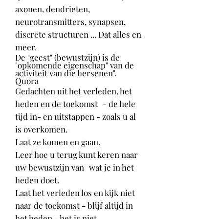
axonen, dendrieten,
neurotransmitters, synapsen,
discrete structuren ... Dat alles en
meer.
De "geest" (bewustzijn) is de
"opkomende eigenschap" van de
activiteit van die hersenen".
Quora
Gedachten uit het verleden, het
heden en de toekomst
- de hele
tijd in- en uitstappen - zoals u al
is overkomen.
Laat ze komen en gaan.
Leer hoe u terug kunt keren naar
uw bewustzijn van
wat je in het
heden doet.
Laat het verleden los en kijk niet
naar de toekomst - blijf altijd in
het heden - het is niet