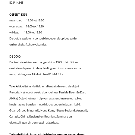
E28º 14,965
OEFENTIJDEN
maandag:
18:00 tot 19:30
woensdag:
18:00 tot 19:30
vrijdag:
18:00 tot 19:30
De dojo is gesloten voor publiek, evenals op bepaalde
universiteits-/schoolvakanties.
DE DOJO:
De Pretoria Aikikai werd opgericht in 1979.
Het blijft een
centrale rol spelen in de opleiding van instructeurs en de
verspreiding van Aikido in heel Zuid-Afrika.
Tuks Aikido
ligt in Hatfield en dient als de centrale dojo in
Pretoria. Het wordt geleid door de heer Paul de Beer (6e Dan,
Aikikai, Dojo-cho) met hulp van assistent-instructeurs. Het
heeft nauwe banden met Aikido-groepen in Japan, Italië,
Guam, Groot-Brittannië, Hong Kong, Nieuw-Zeeland, Australië,
Canada, China, Rusland en Reunion. Seminars en
uitwisselingen vinden regelmatig plaats.
"Vriendelijkheid is de taal die blinden kunnen zien en doven