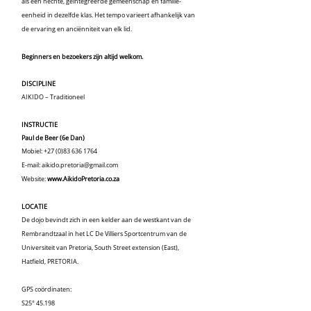
als een hechte, geïntegreerde gemeenschap en familie-
eenheid in dezelfde klas. Het tempo varieert afhankelijk van
de ervaring en anciënniteit van elk lid.
Beginners en bezoekers zijn altijd welkom.
DISCIPLINE
AIKIDO – Traditioneel
INSTRUCTIE
Paul de Beer (6e Dan)
Mobiel:
+27 (0)83 636 1764
E-mail:
aikido.pretoria@gmail.com
Website:
www.AikidoPretoria.co.za
LOCATIE
De dojo bevindt zich in een kelder aan de westkant van de
Rembrandtzaal in het LC De Villiers Sportcentrum van de
Universiteit van Pretoria, South Street extension (East),
Hatfield, PRETORIA.
GPS coördinaten:
S25° 45.198